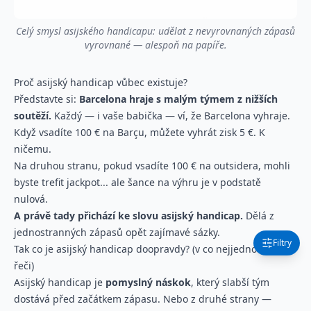
Celý smysl asijského handicapu: udělat z nevyrovnaných zápasů
vyrovnané — alespoň na papíře.
Proč asijský handicap vůbec existuje?
Představte si:
Barcelona hraje s malým týmem z nižších
soutěží.
Každý — i vaše babička — ví, že Barcelona vyhraje.
Když vsadíte 100 € na Barçu, můžete vyhrát zisk 5 €. K
ničemu.
Na druhou stranu, pokud vsadíte 100 € na outsidera, mohli
byste trefit jackpot... ale šance na výhru je v podstatě
nulová.
A právě tady přichází ke slovu asijský handicap.
Dělá z
jednostranných zápasů opět zajímavé sázky.
Filtry
Tak co je asijský handicap doopravdy? (v co nejjednodušší
řeči)
Asijský handicap je
pomyslný náskok
, který slabší tým
dostává před začátkem zápasu. Nebo z druhé strany —