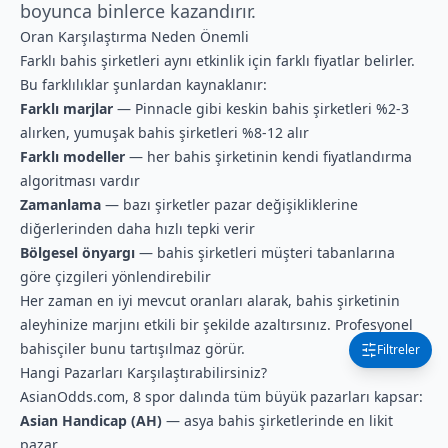
boyunca binlerce kazandırır.
Oran Karşılaştırma Neden Önemli
Farklı bahis şirketleri aynı etkinlik için farklı fiyatlar belirler.
Bu farklılıklar şunlardan kaynaklanır:
Farklı marjlar
— Pinnacle gibi keskin bahis şirketleri %2-3
alırken, yumuşak bahis şirketleri %8-12 alır
Farklı modeller
— her bahis şirketinin kendi fiyatlandırma
algoritması vardır
Zamanlama
— bazı şirketler pazar değişikliklerine
diğerlerinden daha hızlı tepki verir
Bölgesel önyargı
— bahis şirketleri müşteri tabanlarına
göre çizgileri yönlendirebilir
Her zaman en iyi mevcut oranları alarak, bahis şirketinin
aleyhinize marjını etkili bir şekilde azaltırsınız. Profesyonel
bahisçiler bunu tartışılmaz görür.
Filtreler
Hangi Pazarları Karşılaştırabilirsiniz?
AsianOdds.com, 8 spor dalında tüm büyük pazarları kapsar:
Asian Handicap (AH)
— asya bahis şirketlerinde en likit
pazar