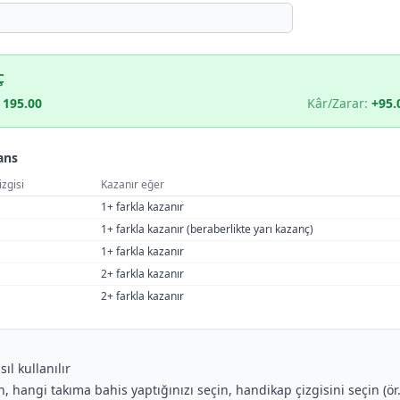
Ç
195.00
Kâr/Zarar
:
+
95.
rans
zgisi
Kazanır eğer
1+ farkla kazanır
1+ farkla kazanır (beraberlikte yarı kazanç)
1+ farkla kazanır
2+ farkla kazanır
2+ farkla kazanır
ıl kullanılır
, hangi takıma bahis yaptığınızı seçin, handikap çizgisini seçin (ör. -