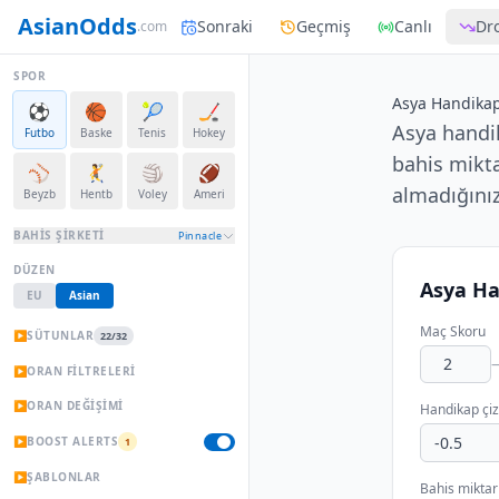
AsianOdds
Sonraki
Geçmiş
Canlı
Dr
.com
SPOR
Asya Handikap
⚽
🏀
🎾
🏒
Asya handi
Futbo
Baske
Tenis
Hokey
bahis mikta
⚾
🤾
🏐
🏈
almadığınız
Beyzb
Hentb
Voley
Ameri
BAHIS ŞIRKETI
Pinnacle
DÜZEN
Asya Ha
EU
Asian
Maç Skoru
▶
SÜTUNLAR
22
/
32
▶
ORAN FILTRELERI
▶
ORAN DEĞIŞIMI
Handikap çiz
▶
BOOST ALERTS
1
▶
ŞABLONLAR
Bahis miktar