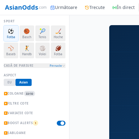
AsianOdds
Următoare
Trecute
În direct
.com
SPORT
⚽
🏀
🎾
🏒
Fotba
Basch
Tenis
Hoche
⚾
🤾
🏐
🏈
Baseb
Handb
Volei
Fotba
CASĂ DE PARIURI
Pinnacle
ASPECT
EU
Asian
▶
COLOANE
22
/
32
▶
FILTRE COTE
▶
VARIAȚIE COTE
▶
BOOST ALERTS
1
▶
ȘABLOANE