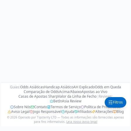
Guias
:
Odds Asiáticas
Handicap Asiático
AH Explicado
Odds em Queda
Comparação de Odds
Acima/Abaixo
Apostas ao Vivo
Casas de Apostas Sharp
Valor da Linha de Fecho
|
Reviews:
BetInAsia Review
Filtros
Sobre Nós
Contato
Termos de Serviço
Política de Privacidade
Aviso Legal
Jogo Responsável
Ajuda
Afiliados
Alterações
Blog
©
2026
Operado por
Tipsterity LTD —
Todas as informações são fornecidas apenas
para fins informativos.
Leia nosso aviso legal