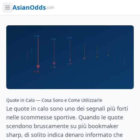
AsianOdds
.com
Quote in Calo — Cosa Sono e Come Utilizzarle
Le quote in calo sono uno dei segnali più forti
nelle scommesse sportive. Quando le quote
scendono bruscamente su più bookmaker
sharp, di solito indica denaro informato che