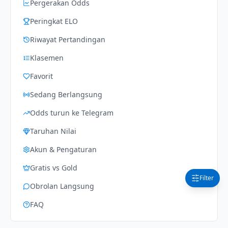
Pergerakan Odds
Peringkat ELO
Riwayat Pertandingan
Klasemen
Favorit
Sedang Berlangsung
Odds turun ke Telegram
Taruhan Nilai
Akun & Pengaturan
Gratis vs Gold
Filter
Obrolan Langsung
FAQ