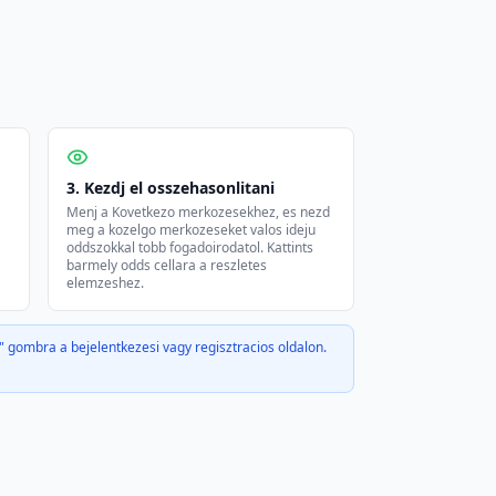
3. Kezdj el osszehasonlitani
Menj a Kovetkezo merkozesekhez, es nezd
meg a kozelgo merkozeseket valos ideju
oddszokkal tobb fogadoirodatol. Kattints
barmely odds cellara a reszletes
elemzeshez.
l" gombra a bejelentkezesi vagy regisztracios oldalon.