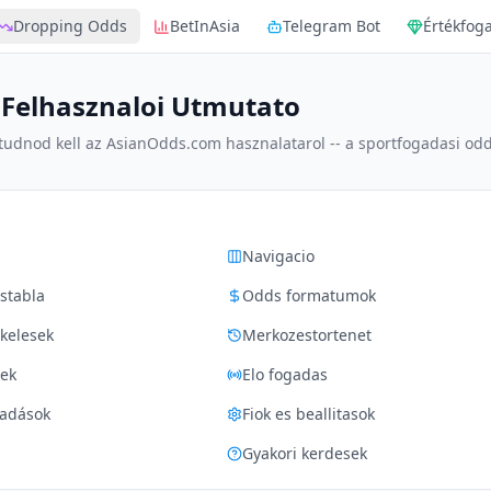
Dropping Odds
BetInAsia
Telegram Bot
Értékfog
 Felhasznaloi Utmutato
tudnod kell az AsianOdds.com hasznalatarol -- a sportfogadasi odd
Navigacio
stabla
Odds formatumok
kelesek
Merkozestortenet
ek
Elo fogadas
gadások
Fiok es beallitasok
Gyakori kerdesek