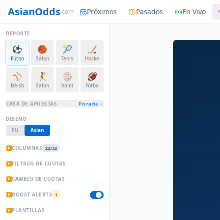
AsianOdds
Próximos
Pasados
En Vivo
.com
DEPORTE
⚽
🏀
🎾
🏒
Fútbo
Balon
Tenis
Hocke
⚾
🤾
🏐
🏈
Béisb
Balon
Volei
Fútbo
CASA DE APUESTAS
Pinnacle
DISEÑO
EU
Asian
▶
COLUMNAS
22
/
32
▶
FILTROS DE CUOTAS
▶
CAMBIO DE CUOTAS
▶
BOOST ALERTS
1
▶
PLANTILLAS