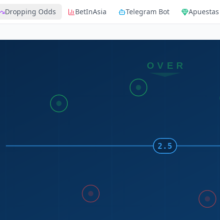
Dropping Odds
BetInAsia
Telegram Bot
Apuestas