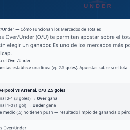
r/Under — Cómo Funcionan los Mercados de Totales
s Over/Under (O/U) te permiten apostar sobre el tot
sin elegir un ganador. Es uno de los mercados más po
icap.
a el Over/Under
estas establece una línea (ej. 2.5 goles). Apuestas sobre si el total
verpool vs Arsenal, O/U 2.5 goles
inal 2-1 (3 goles) →
Over
gana
nal 1-0 (1 gol) →
Under
gana
de medio (.5) no tienen push — resultado limpio de ganancia o pér
as Over/Under