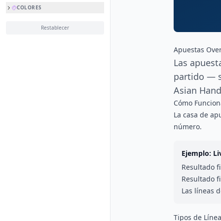
COLORES
Restablecer
Apuestas Ove
Las apuesta
partido — 
Asian Hand
Cómo Funcion
La casa de apu
número.
Ejemplo: Li
Resultado f
Resultado fi
Las líneas 
Tipos de Líne