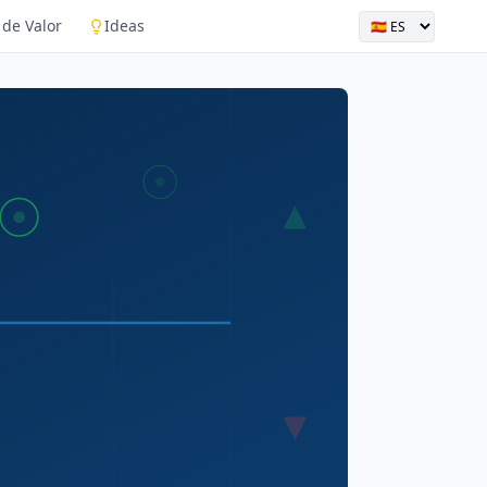
 de Valor
Ideas