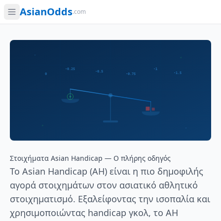
AsianOdds
.com
Στοιχήματα Asian Handicap — Ο πλήρης οδηγός
Το Asian Handicap (AH) είναι η πιο δημοφιλής
αγορά στοιχημάτων στον ασιατικό αθλητικό
στοιχηματισμό. Εξαλείφοντας την ισοπαλία και
χρησιμοποιώντας handicap γκολ, το AH