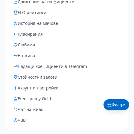
Движение на коефициенти
ELO рейтинги
История на мачове
Класирания
Любими
На живо
Падащи коефициенти в Telegram
Стойностни залози
Акаунт и настройки
Free срещу Gold
Филтри
Чат на живо
ЧЗВ