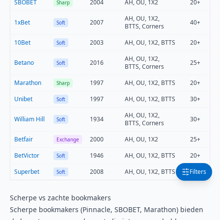
SBOBET
2004
AH, OU, 1X2
20
+
Sharp
AH, OU, 1X2,
1xBet
2007
40
+
Soft
BTTS, Corners
10Bet
2003
AH, OU, 1X2, BTTS
20
+
Soft
AH, OU, 1X2,
Betano
2016
25
+
Soft
BTTS, Corners
Marathon
1997
AH, OU, 1X2, BTTS
20
+
Sharp
Unibet
1997
AH, OU, 1X2, BTTS
30
+
Soft
AH, OU, 1X2,
William Hill
1934
30
+
Soft
BTTS, Corners
Betfair
2000
AH, OU, 1X2
25
+
Exchange
BetVictor
1946
AH, OU, 1X2, BTTS
20
+
Soft
Superbet
2008
AH, OU, 1X2, BTTS
Filters
20
+
Soft
Scherpe vs zachte bookmakers
Scherpe bookmakers (Pinnacle, SBOBET, Marathon) bieden